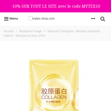
-10% SUR TOUT LE SITE avec le code MYTEX10
Menu
Accueil
>
Masques Visage
>
Masque Collagène - Masque hydratant
naturel - Masque en tissu 25ml