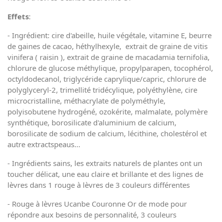
Effets
:
- Ingrédient: cire d'abeille, huile végétale, vitamine E, beurre
de gaines de cacao, héthylhexyle, extrait de graine de vitis
vinifera ( raisin ), extrait de graine de macadamia ternifolia,
chlorure de glucose méthylique, propylparapen, tocophérol,
octyldodecanol, triglycéride caprylique/capric, chlorure de
polyglyceryl-2, trimellité tridécylique, polyéthylène, cire
microcristalline, méthacrylate de polyméthyle,
polyisobutene hydrogéné, ozokérite, malmalate, polymère
synthétique, borosilicate d'aluminium de calcium,
borosilicate de sodium de calcium, lécithine, cholestérol et
autre extractspeaus...
- Ingrédients sains, les extraits naturels de plantes ont un
toucher délicat, une eau claire et brillante et des lignes de
lèvres dans 1 rouge à lèvres de 3 couleurs différentes
- Rouge à lèvres Ucanbe Couronne Or de mode pour
répondre aux besoins de personnalité, 3 couleurs