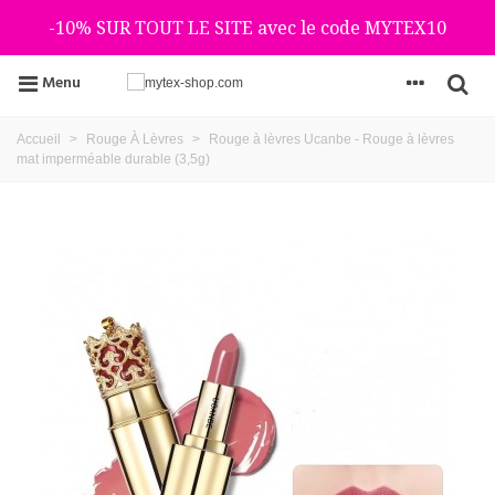
-10% SUR TOUT LE SITE avec le code MYTEX10
Menu
Accueil
>
Rouge À Lèvres
>
Rouge à lèvres Ucanbe - Rouge à lèvres
mat imperméable durable (3,5g)