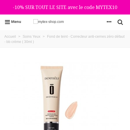
-10% SUR TOUT LE SITE avec le code MYTEX10
Menu
Accueil
>
Soins Yeux
>
Fond de teint - Correcteur anti-cernes zéro défaut
- bb crème ( 30ml )