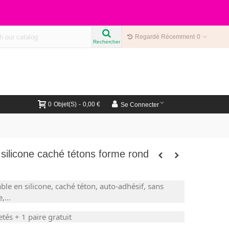
Regardé Récemment
0
Rechercher
0
Objet(s)
-
0,00 €
Se Connecter
 silicone caché tétons forme rond
ble en silicone, caché téton, auto-adhésif, sans
e,...
tés + 1 paire gratuit