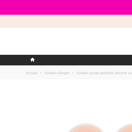
Accueil
>
Soutien-Gorges
>
Soutien-gorge adhésifs silicone c