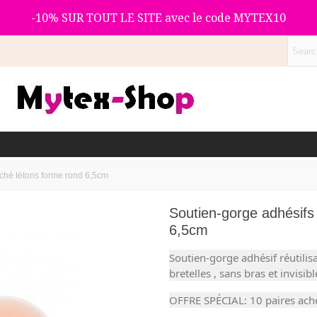
-10% SUR TOUT LE SITE avec le code MYTEX10
aché tétons forme rond 6,5cm
Soutien-gorge adhésifs
6,5cm
Soutien-gorge adhésif réutilisa
bretelles , sans bras et invisibl
OFFRE SPÉCIAL: 10 paires ache